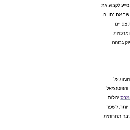
ק, ומסייע לקבוע את
שב את נתון ה-
 צפויים
מרכזיות
וני LTV ברמת דיוק גבוהה
וניות על
והפוטנציאל
ומרס
יכולות
יותר, לשפר
ריטי להצלחה בסביבה תחרותית