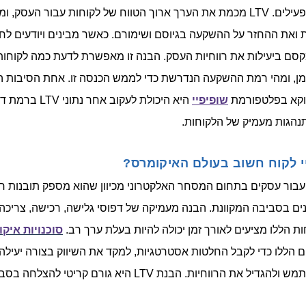
נותרים לקוחות פעילים. LTV מכמת את הערך ארוך הטווח של לקוחות עבור העס
ת ואת ההחזר על ההשקעה בגיוסם ושימורם. כאשר מבינים ויודעים לח
למקסם ביעילות את רווחיות העסק. הבנה זו מאפשרת לדעת כמה לקוחות
מן, ומהי רמת ההשקעה הנדרשת כדי לממש הכנסה זו. אחת הסיבות ה
וקא בפלטפורמת
שופיפיי
היא היכולת לעקוב אחר נת
נהגות מעמיק של הלקוחות.
י לקוח חשוב בעולם האיקומרס?
יטי עבור עסקים בתחום המסחר האלקטרוני מכיוון שהוא מספק תובנות חי
ם בסביבה המקוונת. הבנה מעמיקה של דפוסי גלישה, רכישה, צריכה 
ת הללו מציעים לאורך זמן יכולה להיות בעלת ערך רב.
סוכנויות איק
ם הללו כדי לקבל החלטות אסטרטגיות, למקד את השיווק בצורה יעילה 
את חוויית המשתמש ולהגדיל את הרווחיות. הבנת LTV היא גורם ק