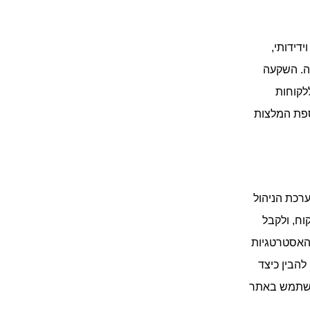
קופה מהיר וידידותי,
ה. השקעה
לקוחות
ספת המלצות
קוב אחר LTV באופן שוטף. מערכת הניהול
וח, ולקבל
 האסטרטגיות
להבין כיצד
משתמש באתר