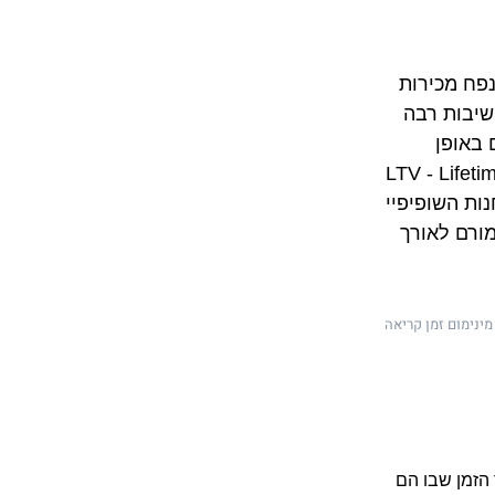
גיוס לקוחות חדשים הוא אתגר מרכזי לכל עסק, בייחוד לעסקים התלויים בנפח מכירות 
גבוה. עם זאת, גיוס לקוחות חדשים אינו המשימה החשובה היחידה. ישנה חשיבות רבה 
בהפיכת הלקוחות החדשים ללקוחות פעילים ונאמנים הצורכים את המוצרים באופן 
ד שאיתו מודדים הצלחה במשימה הזו מכונה "ערך חיי לקוח" (LTV - Lifetime 
Value). במאמר זה נסביר מהו מדד "ערך חיי לקוח," כיצד אפשר ליישמו בחנות השופיפיי 
שלכם ואיך התמקדות ב-LTV יכולה לשפר גם את גיוס הלקוחות וגם את שימורם לאורך 
שך הזמן שבו הם