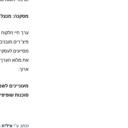
מסקנה: מנצלים 
ערך חיי הלקוח 
פיצ׳רים מובנים 
מסייעים לעסקים
ארוך.
סוכנות
שופיפיי
נכתב ע"י
עילית 