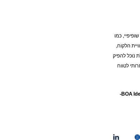
ופיפיי, כמו
יית הלקוח,
בעזרת אימוץ אסטרטגיית CLV בראייה כוללת נוכל להפיק 
את מלוא הערך מיכולות השופיפיי - לחזק נאמנות לקוחות, לשפר ROI ולבנות יתרון תחרותי לטווח 
מעוניינים לשמוע עוד? רוצים שנלווה אתכם בתהליך- מוזמנים לפנות אלינו- BOA Ideas- 