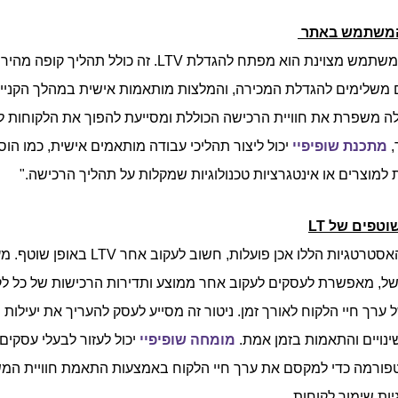
 המשתמש באתר
אתר עם חוויית משתמש מצוינת הוא מפתח להגדלת LTV. זה כולל תהליך 
 משלימים להגדלת המכירה, והמלצות מותאמות אישית במהלך הקניי
ה משפרת את חוויית הרכישה הכוללת ומסייעת להפוך את הלקוחות ל
,
מתכנת שופיפיי
יכול ליצור תהליכי עבודה מותאמים אישית, כמו הו
למוצרים או אינטגרציות טכנולוגיות שמקלות על תהליך הרכישה."
וטפים של LT
כדי להבטיח שהאסטרטגיות הללו אכן פועלות, חשוב לע
של, מאפשרת לעסקים לעקוב אחר ממוצע ותדירות הרכישות של כל לק
ערך חיי הלקוח לאורך זמן. ניטור זה מסייע לעסק להעריך את יעילות
ינויים והתאמות בזמן אמת.
מומחה שופיפיי
יכול לעזור לבעלי עסקים 
ורמה כדי למקסם את ערך חיי הלקוח באמצעות התאמת חוויית ה
ות שימור לקוחות.