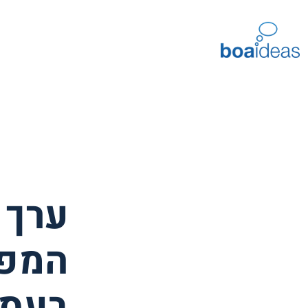
המפת
בעסק