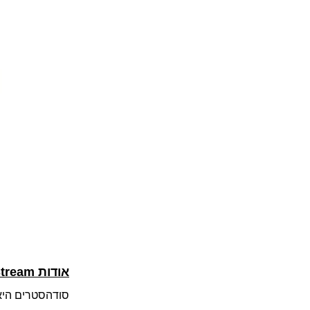
אודות SodaStream‏