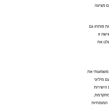
לגשת ולנהל הזמנות ומידע על לקוחות שמגיע משופיפיי בתוך Zendesk. האפליקציה גם מציעה 
 ניהול האתרים בוצע ממקום אחד ויחד עם זאת פותחו גם 
פתרונות ספיציפיים עבור כל דרישת שוק ייחודית כדי להבטיח התאמה לשוק המקומי. גישה זו 
איפשרה תחזוקת קוד יעילה ממקום אחד ויישום מהיר של שינויים לכלל השווקים, כך ייעלנו את 
סודהסטרים הצליחה לייעל מאוד את פעילות האיקומרס הגלובלית שלה ולשפר באופן משמעותי את 
שירות הלקוחות. כיום, המכירות הישירות לצרכן מהוות כ-20% מסך הכנסות החברה, עם מיליוני 
לקוחות הפוקדים את 16 האתרים שפיתחנו ושאנו מתחזקים עד היום. צמיחת המכירות הישירות 
לצרכן של סודהסטרים מדגימה היטב את שיתוף הפעולה בין קמעונאי עם אסטרטגיה מתקדמת, 
שותף טכנולוגי שנותן את הידע ואת האפשרויות הגלומות בתוך הפלטפורמה שנבחרה. המומחיות 