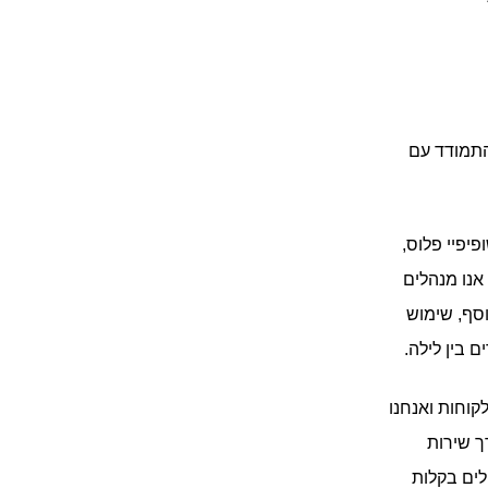
סודהסטרים שיתפה פעולה איתנו, אז סוכנות שופיפיי קטנה, הראשונה בישראל, כדי להתמודד עם 
: יישמנו בסיס קוד אחיד עבור ערכת הנושא של סודהסטרים בשופיפיי פלוס, 
מה שאיפשר להם לשמור על חוויית מותג עקבית בשווקים השונים ברחבי העולם. כיום אנו מנהלים 
באתרים 14 שפות, תוך התאמה לכיווני כתיבה מימין לשמאל בתוך אותו בסיס קוד. בנוסף, שימוש 
 בין לילה.
 סודהסטרים החליטו על Zendesk כמערכת שירות הלקוחות ואנחנו 
פיתחנו עבורם אפליקציה מותאמת אישית לממשק חלק עם שופיפיי כדי לייעל את מערך שירות 
הלקוחות הלקוחות. בזכות הממשק שפיתחנו נציגי השירות, עובדים ממערכת אחת ויכולים בקלות 