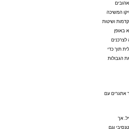
משקאות מוגזים וכן סירופ בטעמים להכנת המשקה. המוצרים של סודהסטרים הפכו לאהובים 
ומוכרים בעולם, והמותג שולט בנתח השוק העולמי. לאחר שנרכשה על ידי חברת פפסיקו המשיכה 
סודהסטרים להרחיב את פעילותה בלמעלה מ-45 מדינות תוך שימוש בטכנולוגיות מתקדמות ושיטות 
שיווקיות חדשניות. החברה שמה דגש על עיצוב, שיווק דיגיטלי ומיתוג בריאותי וירוק. היא באופן 
מסורתי עסק B2B  אך בשנים האחרונות משלבת בצורה משמעותית גם מכירה ישירה לצרכנים 
כחלק מהאסטרטגיה העסקית שלה. סודהסטרים מצליחה לשמור על מורשתה הישראלית תוך כדי 
התרחבות וצמיחה כשחקן גלובלי. זוהי דוגמה ל הצלחתה של חברה מקומית שפרצה את הגבולות 
סודהסטרים ביצעה מהלך שיעדו היה הגדלת המכירות הישירות לצרכן ונתקלה במספר אתגרים עם 
: ‏לסודהסטרים היה צורך להרחיב את נוכחותם המקוונת באופן יעיל. אך 
בפלטפורמה הקודמת שלהם משמעות בניית אתר חדש בשוק חדש הייתה פרויקט אינטנסיבי וגם 