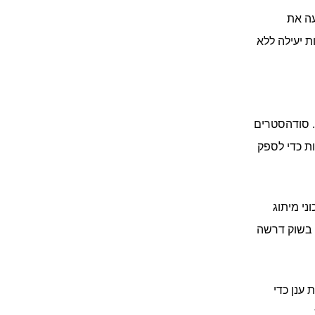
התחזוקה הנפרדת שנדרשה עבור כל אתר הוסיפה עומס משמעותי. דרך עבודה זו מנעה את 
הגמישות הנדרשת לצמיחה זריזה. הם היו זקוקים לפתרון גמיש יותר שיאפשר התרחבות יעילה ללא 
ניהול תהליכי תמיכה בלקוחות ברחבי העולם ושיפור חוויית הלקוח היו אתגר משמעותי. סודהסטרים 
הייתה זקוקה למערכת אחת לטיפול בפניות לקוחות וניהול crm בשירות הלקוחות ביעילות כדי לספק 
 הצורך בתחזוקת קוד מהירה ויעילה והיכולת לבצע עדכוני מיתוג 
מהירים בכל השווקים בעולם היה אתגר קריטי נוסף. הצורך להגיב לדינמיקה המשתנה בשוק דרשה 
 סודהסטרים שאפה שהמערכות שלה יהיו כמה שיותר מבוססות ענן כדי 
  