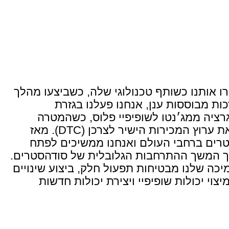
ב-2018 סודהסטרים בחרו אותנו כשותף טכנולוגי שלה, כשביצעו מהלך 
IT רחב של מעבר למערכות מבוססות ענן, אנחנו פעלנו בגזרת 
האיקומרס בפרוייקט מיגרציה ממג׳נטו לשופיפיי פלוס, כשהמטרה 
הסופית הייתה להגדיל את ערוץ המכירות הישיר לצרכן (DTC). מאז 
פיתחנו 16 אתרי סודהסטרים ברחבי העולם ואנחנו ממשיכים לפתח 
ולתמוך באתרים אלו תוך המשך ההתרחבות הגלובלית של סודהסטרים. 
התחזוקה השוטפת והתמיכה שלנו מבטיחות תפעול חלק, ביצוע שינויים 
נדרשים בצורה מהירה, מיצוי יכולות שופיפיי ויצירת יכולות חדשות 