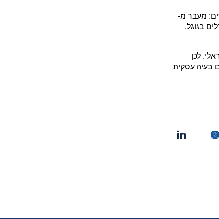
ים: מעבר מ-
Scripts ל-Functions, ניהול מלאי מקצה לקצה, Rollouts, פרסום ברמת וריאנט, באנדלים בגוגל, 
AI נמצא ברקע של הרבה מהמהדורה, אבל לא כל יכולת AI זמינה או בשלה לשוק הישראלי. לכן 
הגישה הנכונה היא לא לרוץ אחרי כל פיצ׳ר, אלא לבחור את העדכונים שבאמת פותרים בעיה עסקית 