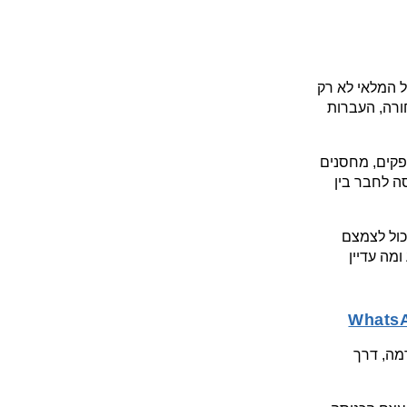
אחד העדכונים החזקים במהדורה נמצא דווקא בצד התפעולי. שופיפיי מחזקת את ניהול המלאי לא רק 
ברמת “כמה יחידות יש”, אלא לאורך כל מחזור החיים: הזמנות רכש, ספקים, קבלת סחורה, העברות 
החיבור בין הזמנות רכש להעברות מלאי חשוב במיוחד למותגים שעובדים עם יבוא, ספקים, מחסנים 
וחנויות. במקום לנהל הסכם רכש במקום אחד ותנועות מלאי במקום אחר, שופיפיי מנסה לחבר בין 
במותגים עם קטלוגים רחבים, כמו מוצרי חשמל, ביוטי, אופנה או מוצרים עונתיים, זה יכול לצמצם 
טעויות, להקל על קבלת סחורה ולתת לצוות תמונה ברורה יותר של מה הוזמן, מה הגיע ומה עדיין 
בצד השיווקי, שופיפיי ממשיכה לחזק את שכבת התקשורת עם לקוחות מתוך הפלטפורמה, דרך 