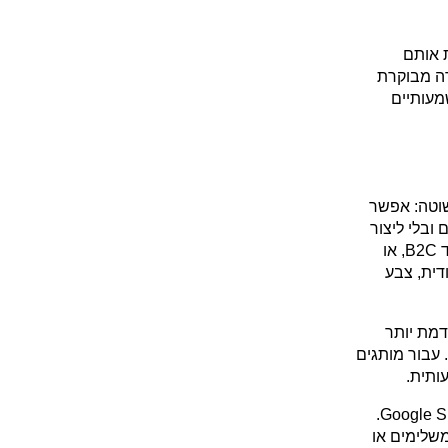
לעומת זאת, Rollouts הוא כבר עדכון פרקטי יותר. הוא מאפשר לתזמן שינויים, להעלות אותם 
בהדרגה, להריץ בדיקות A/B ולנהל שינויים בתבנית, בצ׳קאאוט ובחשבונות לקוח בצורה מבוקרת 
יותר. מתאים במיוחד עבור מותגים עם תנועה גבוהה, קמפיינים עונתיים או שינויים משמעותיים 
אחד העדכונים השקטים אבל החשובים הוא Variant-level publishing. המשמעות פשוטה: אפשר 
לפרסם או להסתיר וריאנטים ספציפיים לפי ערוץ מכירה או קטלוג, בלי למחוק וריאנטים ובלי ליצור 
מוצרים כפולים. זה רלוונטי במיוחד למותגים שפועלים בכמה שווקים, מוכרים B2B לצד B2C, או 
מנהלים וריאנטים לפי מדינה, ערוץ או קהל. למשל מוצר עם התאמה אזורית, אריזה ייעודית, צבע 
גם עולם ההנחות קיבל הרחבות חשובות: שילובי הנחות מורכבים יותר, אפשרות מתקדמת יותר 
לשלב מבצעים, וב-Shopify Plus גם תמיכה בכמה הנחות מוצר על אותו פריט בעגלה. עבור מותגים 
ותית.
לצד זה, גם באנדלים קבועים מקבלים יותר מקום מחוץ לאתר, בין היתר דרך Google Shopping. 
עבור מותגים שמשתמשים בבאנדלים כדי להגדיל ערך הזמנה ממוצע, לקדם מוצרים משלימים או 