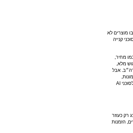
אחד הנושאים הגדולים במהדורה הוא Agentic Commerce. שופיפיי מכוונת לעולם שבו מוצרים לא 
מתגלים רק באתר, בגוגל או במודעות, אלא גם בתוך שיחות עם כלי בינה מלאכותית, סוכני קנייה 
הקטלוג של שופיפיי הוא הבסיס לכך: קטלוג מוצרים שמאפשר לערוצי AI להבין מידע כמו מחיר, 
זמינות, וריאנטים ותיאורים. עבור מותגים ישראליים, זה עדיין לא בהכרח כלי מוכן לשימוש מלא, 
בעיקר כשמדובר ברכישה ישירה מתוך ערוצי AI. חלק גדול מהיכולות עדיין ממוקד בארה״ב. אבל 
הכיוון חשוב. קטלוג המוצרים הופך לנכס הפצה. המשמעות היא שכותרות, תיאורים, תמונות, 
וריאנטים, זמינות ומדיניות החנות צריכים להיות ברורים לא רק ללקוח באתר, אלא גם לסוכני AI 
Sidekick כבר נכנס לחיינו בפועל ושופיפיי מרחיבה את התפקיד שלו. הוא כבר לא מוצג רק כעוזר 
שעונה לשאלות, אלא ככלי שיכול להציע פעולות, לעבוד עם דוחות, לעזור בעריכת מוצרים, הזמנות 