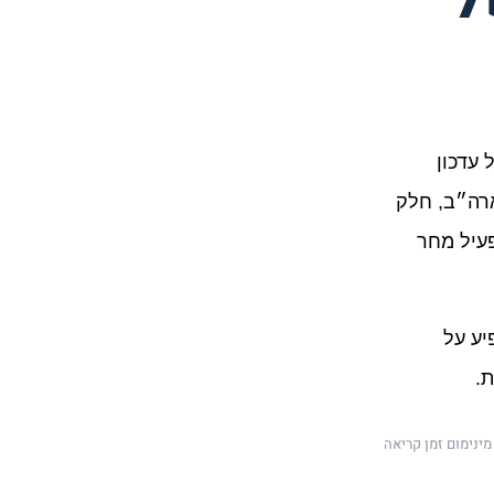
מהדורת אביב 2026 של שופיפיי מגיעה עם יותר מ-150 עדכונים, אבל לא כל עדכון 
רלוונטי באותה מידה למותגים ישראליים. חלק מהיכולות עדיין ממוקדות בארה״ב, חלק 
נמצאות בגישה מוקדמת, וחלק הן יותר הצהרת כיוון מאשר כלי שאפשר להפעיל מחר 
לכן בחרנו להסתכל על המהדורה הזו בצורה פרקטית: מה באמת יכול להשפיע על 
ת.