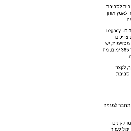
למותגים ישראליים זה רלוונטי בעיקר ככיוון: האדמין הופך בהדרגה ממערכת ניהול פסיבית לסביבת 
עבודה שמציעה תובנות ופעולות. לא כל היכולות יהיו זמינות לכל חנות, ולא כל צוות ירצה לאמץ אותן 
ה.
במקביל, גם האזור האישי של הלקוחות, או Customer Accounts, מקבל חידודים חשובים. Legacy 
Customer Accounts בדרך החוצה, ולכן מותגים שעדיין נשענים על החשבונות הישנים צריכים 
להתחיל לבדוק מה המשמעות של מעבר לחשבונות החדשים. מעבר לעיצוב ולפעולות מסויימות, יש 
כאן גם שיפור קטן אבל משמעותי בחוויית הלקוח: לקוחות יכולים להישאר מחוברים עד 365 ימים, מה 
.
זה לא אותו סוג עדכון כמו Sidekick, אבל שניהם משקפים את אותו כיוון: להפחית חיכוך, לקצר 
פעולות שחוזרות על עצמן, ולאפשר לצוותים וללקוחות לעבוד בצורה רציפה יותר בתוך סביבת 
Search & Discovery עצמו לא חדש, ולכן הוא פחות מעניין כעדכון עצמאי. אבל הוא מתחבר למגמה 
SimGym הוא כלי מסקרן יותר, אך עדיין צריך להתייחס אליו בזהירות. הוא מאפשר לדמות קונים 
מבוססי AI שבודקים חוויית קנייה באתר, משווה בין תבניות או מנתח תבנית קיימת. זה יכול לעזור 