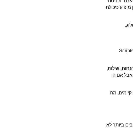
הנקודה המעניינת ביותר היא WhatsApp. זה ערוץ משמעותי מאוד בשוק המקומי, ולכן עצם הכניסה 
שלו לתמונה דרך שופיפיי היא משהו שכדאי לעקוב אחריו. יחד עם זאת, כרגע הוא עדיין מופיע כיכולת 
מי שעדיין משתמש ב-Shopify Scripts צריך להתייחס לזה כנושא דחוף. בתחילת יולי Scripts 
זה רלוונטי בעיקר למותגי Shopify Plus ותיקים, שבהם נבנו לאורך השנים התאמות להנחות, שילוח, 
תשלומים או תנאי צ׳קאאוט. לא תמיד הצוותים זוכרים שהלוגיקות האלה עדיין פעילות, אבל אם הן 
לכן לפני שמסתכלים על פיצ׳רים חדשים, כדאי להתחיל בבדיקה פשוטה: אילו Scripts קיימים, מה 
מהדורת אביב 2026 היא מהדורה רחבה, אבל עבור מותגים ישראליים הדברים החשובים ביותר לא 